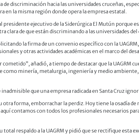
ra de discriminación hacia las universidades cruceñas, espe
ra en la misma región donde opera la empresa estatal.
presidente ejecutivo de la Siderúrgica El Mutún porque es
a clara de que están discriminando a las universidades del
solicitando la firma de un convenio específico con la UAGRM
sionales y otras actividades académicas en el marco del desar
r cometido”, añadió, a tiempo de destacar que la UAGRM cue
ve como minería, metalurgia, ingeniería y medio ambiente, l
de inadmisible que una empresa radicada en Santa Cruz ignor
 otra forma, emborrachar la perdiz. Hoy tiene la osadía de 
o aquí contamos con todos los profesionales necesarios para
u total respaldo a la UAGRM y pidió que se rectifique esta ex