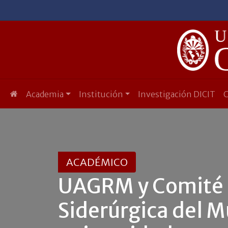
Academia
Institución
Investigación DICIT
ACADÉMICO
UAGRM y Comité C
Siderúrgica del M