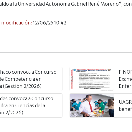
paldo a la Universidad Autónoma Gabriel René Moreno”, co
 modificación:
12/06/25 10:42
 Chaco convoca a Concurso
FINOR
 de Competencia en
Exame
a (Gestión 2/2026)
Enfer
des convoca a Concurso
UAGRM
edra en Ciencias de la
benef
ón 2/2026)