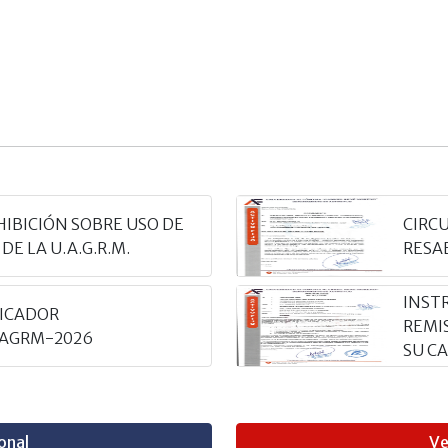
HIBICIÓN SOBRE USO DE
CIRCU
DE LA U.A.G.R.M.
RESA
INSTR
FICADOR
REMI
UAGRM-2026
SU C
onal
Ve