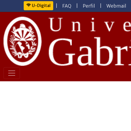
U-Digital
|
FAQ
|
Perfil
|
Webmail