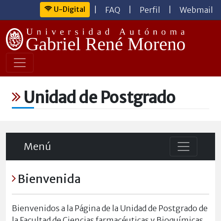
U-Digital
|
FAQ
|
Perfil
|
Webmail
Unidad de Postgrado
Menú
Bienvenida
Bienvenidos a la Página de la Unidad de Postgrado de
la Facultad de Ciencias farmacéuticas y Bioquímicas