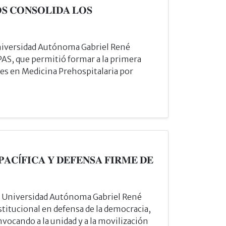
𝐒 𝐂𝐎𝐍𝐒𝐎𝐋𝐈𝐃𝐀 𝐋𝐎𝐒
niversidad Autónoma Gabriel René
AS, que permitió formar a la primera
s en Medicina Prehospitalaria por
𝐀𝐂Í𝐅𝐈𝐂𝐀 𝐘 𝐃𝐄𝐅𝐄𝐍𝐒𝐀 𝐅𝐈𝐑𝐌𝐄 𝐃𝐄
 la Universidad Autónoma Gabriel René
stitucional en defensa de la democracia,
vocando a la unidad y a la movilización