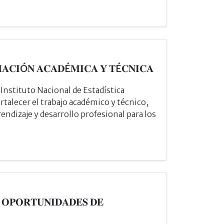
𝐌𝐀𝐂𝐈Ó𝐍 𝐀𝐂𝐀𝐃É𝐌𝐈𝐂𝐀 𝐘 𝐓É𝐂𝐍𝐈𝐂𝐀
nstituto Nacional de Estadística
rtalecer el trabajo académico y técnico,
dizaje y desarrollo profesional para los
 𝐎𝐏𝐎𝐑𝐓𝐔𝐍𝐈𝐃𝐀𝐃𝐄𝐒 𝐃𝐄