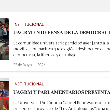
INSTITUCIONAL
𝐔𝐀𝐆𝐑𝐌 𝐄𝐍 𝐃𝐄𝐅𝐄𝐍𝐒𝐀 𝐃𝐄 𝐋𝐀 𝐃𝐄𝐌𝐎𝐂𝐑𝐀𝐂𝐈
La comunidad universitaria participó ayer junto a la
movilización pacífica que exigió el desbloqueo del paí
democracia, la libertad y el trabajo.
22 de Mayo de 2026
INSTITUCIONAL
𝐔𝐀𝐆𝐑𝐌 𝐘 𝐏𝐀𝐑𝐋𝐀𝐌𝐄𝐍𝐓𝐀𝐑𝐈𝐎𝐒 𝐏𝐑𝐄𝐒𝐄𝐍𝐓
La Universidad Autónoma Gabriel René Moreno, jun
presentó el proyecto de “Ley Antibloqueos”, una p