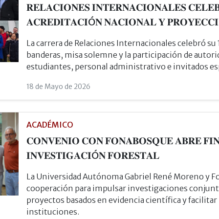
𝐑𝐄𝐋𝐀𝐂𝐈𝐎𝐍𝐄𝐒 𝐈𝐍𝐓𝐄𝐑𝐍𝐀𝐂𝐈𝐎𝐍𝐀𝐋𝐄𝐒 𝐂𝐄𝐋𝐄
𝐀𝐂𝐑𝐄𝐃𝐈𝐓𝐀𝐂𝐈Ó𝐍 𝐍𝐀𝐂𝐈𝐎𝐍𝐀𝐋 𝐘 𝐏𝐑𝐎𝐘𝐄𝐂𝐂
La carrera de Relaciones Internacionales celebró su
banderas, misa solemne y la participación de autori
estudiantes, personal administrativo e invitados es
18 de Mayo de 2026
ACADÉMICO
𝐂𝐎𝐍𝐕𝐄𝐍𝐈𝐎 𝐂𝐎𝐍 𝐅𝐎𝐍𝐀𝐁𝐎𝐒𝐐𝐔𝐄 𝐀𝐁𝐑𝐄 𝐅𝐈
𝐈𝐍𝐕𝐄𝐒𝐓𝐈𝐆𝐀𝐂𝐈Ó𝐍 𝐅𝐎𝐑𝐄𝐒𝐓𝐀𝐋
La Universidad Autónoma Gabriel René Moreno y F
cooperación para impulsar investigaciones conjunta
proyectos basados en evidencia científica y facilita
instituciones.