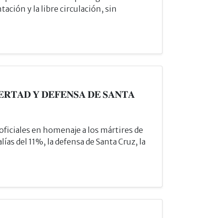
ntación y la libre circulación, sin
𝐑𝐓𝐀𝐃 𝐘 𝐃𝐄𝐅𝐄𝐍𝐒𝐀 𝐃𝐄 𝐒𝐀𝐍𝐓𝐀
s oficiales en homenaje a los mártires de
lías del 11%, la defensa de Santa Cruz, la