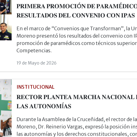
𝐏𝐑𝐈𝐌𝐄𝐑𝐀 𝐏𝐑𝐎𝐌𝐎𝐂𝐈Ó𝐍 𝐃𝐄 𝐏𝐀𝐑𝐀𝐌É𝐃𝐈𝐂𝐎
𝐑𝐄𝐒𝐔𝐋𝐓𝐀𝐃𝐎𝐒 𝐃𝐄𝐋 𝐂𝐎𝐍𝐕𝐄𝐍𝐈𝐎 𝐂𝐎𝐍 𝐈𝐏𝐀𝐒
En el marco de “Convenios que Transforman”, la U
Moreno presentó los resultados del convenio con IP
promoción de paramédicos como técnicos superiore
Competencias.
19 de Mayo de 2026
INSTITUCIONAL
𝐑𝐄𝐂𝐓𝐎𝐑 𝐏𝐋𝐀𝐍𝐓𝐄𝐀 𝐌𝐀𝐑𝐂𝐇𝐀 𝐍𝐀𝐂𝐈𝐎𝐍𝐀𝐋 𝐏
𝐋𝐀𝐒 𝐀𝐔𝐓𝐎𝐍𝐎𝐌Í𝐀𝐒
Durante la Asamblea de la Cruceñidad, el rector de
Moreno, Dr. Reinerio Vargas, expresó la posición in
las autonomías y los derechos constitucionales, con