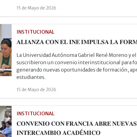
15 de Mayo de 2026
INSTITUCIONAL
𝐀𝐋𝐈𝐀𝐍𝐙𝐀 𝐂𝐎𝐍 𝐄𝐋 𝐈𝐍𝐄 𝐈𝐌𝐏𝐔𝐋𝐒𝐀 𝐋𝐀 𝐅𝐎
La Universidad Autónoma Gabriel René Moreno y el I
suscribieron un convenio interinstitucional para fo
generando nuevas oportunidades de formación, apren
estudiantes.
15 de Mayo de 2026
INSTITUCIONAL
𝐂𝐎𝐍𝐕𝐄𝐍𝐈𝐎 𝐂𝐎𝐍 𝐅𝐑𝐀𝐍𝐂𝐈𝐀 𝐀𝐁𝐑𝐄 𝐍𝐔𝐄𝐕𝐀𝐒
𝐈𝐍𝐓𝐄𝐑𝐂𝐀𝐌𝐁𝐈𝐎 𝐀𝐂𝐀𝐃É𝐌𝐈𝐂𝐎