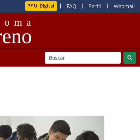
U-Digital
|
FAQ
|
Perfil
|
Webmail