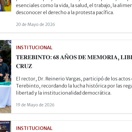
esenciales como la vida, la salud, el trabajo, la alime
desconocer el derecho a la protesta pacífica.
20 de Mayo de 2026
INSTITUCIONAL
𝐓𝐄𝐑𝐄𝐁𝐈𝐍𝐓𝐎: 𝟔𝟖 𝐀Ñ𝐎𝐒 𝐃𝐄 𝐌𝐄𝐌𝐎𝐑𝐈𝐀, 𝐋𝐈𝐁
𝐂𝐑𝐔𝐙
El rector, Dr. Reinerio Vargas, participó de los acto
Terebinto, recordando la lucha histórica por las rega
libertad y la institucionalidad democrática.
19 de Mayo de 2026
INSTITUCIONAL