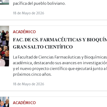
pacífica del pueblo boliviano.
18 de Mayo de 2026
ACADÉMICO
𝐅𝐀𝐂. 𝐃𝐄 𝐂𝐒. 𝐅𝐀𝐑𝐌𝐀𝐂É𝐔𝐓𝐈𝐂𝐀𝐒 𝐘 𝐁𝐈𝐎𝐐𝐔Í
𝐆𝐑𝐀𝐍 𝐒𝐀𝐋𝐓𝐎 𝐂𝐈𝐄𝐍𝐓Í𝐅𝐈𝐂𝐎
La Facultad de Ciencias Farmacéuticas y Bioquímic
académica, destacando sus avances en investigación
y el nuevo proyecto científico que ejecutará junto a
próximos cinco años.
18 de Mayo de 2026
ACADÉMICO