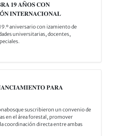
𝐁𝐑𝐀 𝟏𝟗 𝐀Ñ𝐎𝐒 𝐂𝐎𝐍
Ó𝐍 𝐈𝐍𝐓𝐄𝐑𝐍𝐀𝐂𝐈𝐎𝐍𝐀𝐋
 19.º aniversario con izamiento de
dades universitarias, docentes,
peciales.
𝐀𝐍𝐂𝐈𝐀𝐌𝐈𝐄𝐍𝐓𝐎 𝐏𝐀𝐑𝐀
onabosque suscribieron un convenio de
s en el área forestal, promover
r la coordinación directa entre ambas