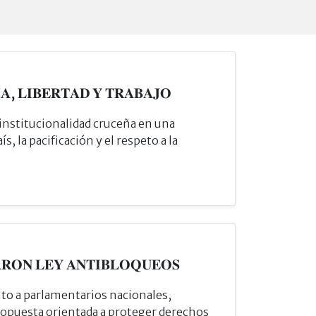
𝐀, 𝐋𝐈𝐁𝐄𝐑𝐓𝐀𝐃 𝐘 𝐓𝐑𝐀𝐁𝐀𝐉𝐎
 institucionalidad cruceña en una
s, la pacificación y el respeto a la
𝐑𝐎𝐍 𝐋𝐄𝐘 𝐀𝐍𝐓𝐈𝐁𝐋𝐎𝐐𝐔𝐄𝐎𝐒
to a parlamentarios nacionales,
ropuesta orientada a proteger derechos