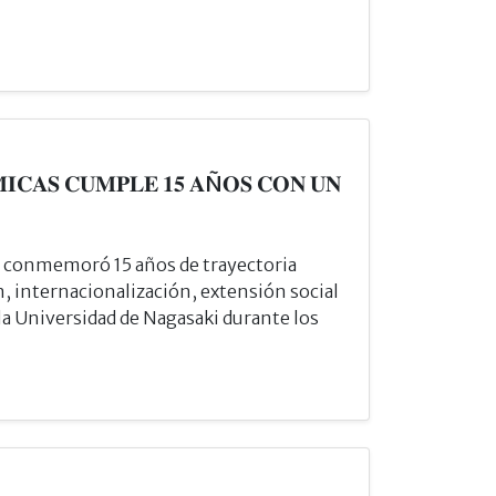
𝐈𝐂𝐀𝐒 𝐂𝐔𝐌𝐏𝐋𝐄 𝟏𝟓 𝐀Ñ𝐎𝐒 𝐂𝐎𝐍 𝐔𝐍
as conmemoró 15 años de trayectoria
, internacionalización, extensión social
 la Universidad de Nagasaki durante los