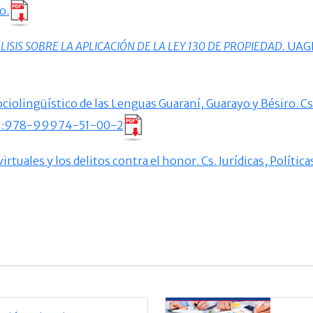
o.
LISIS SOBRE LA APLICACIÓN DE LA LEY 130 DE PROPIEDAD.
UAGR
iolingüístico de las Lenguas Guaraní, Guarayo y Bésiro. C
SBN:978-99974-51-00-2
tuales y los delitos contra el honor. Cs. Jurídicas, Política