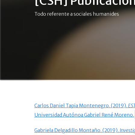
[CSH] Publicacion
Todo referente a sociales humanides
Carlos Daniel Tapia Montenegro. (2019).
ES
Universidad Autónoa Gabriel René Moreno.
Gabriela Delgadillo Montaño. (2019).
Investi