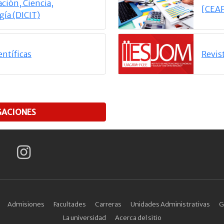
ación, Ciencia,
[CEAF
gía (DICIT)
entíficas
Revist
GACIONES
Admisiones
Facultades
Carreras
Unidades Administrativas
G
La universidad
Acerca del sitio