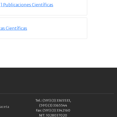
] Publicaciones Científicas
as Científicas
Tel.: (591) (3) 3365533,
(591) (3) 3365544
aceta
Fax: (591) (3) 3342160
NIT: 1028037020