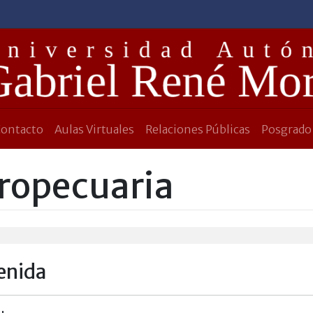
Contacto
Aulas Virtuales
Relaciones Públicas
Posgrado
gropecuaria
enida