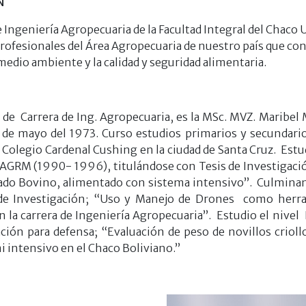
N
e Ingeniería Agropecuaria de la Facultad Integral del Cha
profesionales del Área Agropecuaria de nuestro país que con
medio ambiente y la calidad y seguridad alimentaria.
 de Carrera de Ing. Agropecuaria, es la MSc. MVZ. Maribel
17 de mayo del 1973. Curso estudios primarios y secundari
 Colegio Cardenal Cushing en la ciudad de Santa Cruz. Estud
AGRM (1990- 1996), titulándose con Tesis de Investigació
ado Bovino, alimentado con sistema intensivo”. Culminand
de Investigación; “Uso y Manejo de Drones como herram
n la carrera de Ingeniería Agropecuaria”. Estudio el nive
ción para defensa; “Evaluación de peso de novillos crioll
 intensivo en el Chaco Boliviano.”