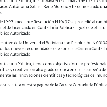
ontaduría Pública, fue fundada el 15 de marzo de 1939, es u
rsidad Autónoma Gabriel Rene Moreno y ha demostrado una
.
de 1997, mediante Resolución N 10/97 se procedió al camb
r el de Licenciado en Contaduría Publica al igual que el Tit
blico Autorizado.
jecutivo de la Universidad Boliviana con Resolución N 001
or los nuevos recomendados que son el de Carrera Contadur
blico Autorizado.
ontaduría Pública, tiene como objetivo formar profesional
rítica y creativa con alto grado de ética en el desempeño de
nte las innovaciones científicas y tecnológicas del mundo
su visita a nuestra página de la Carrera Contaduría Pública