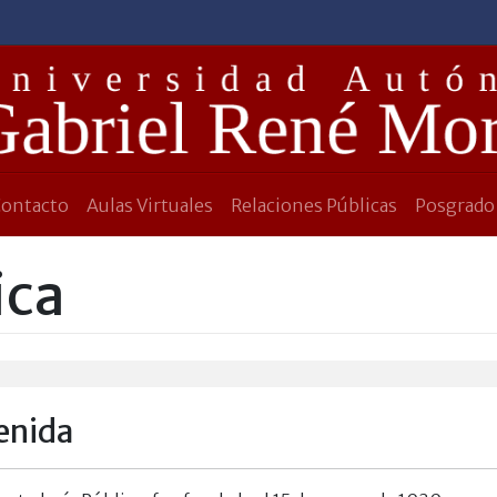
Contacto
Aulas Virtuales
Relaciones Públicas
Posgrado
ica
enida