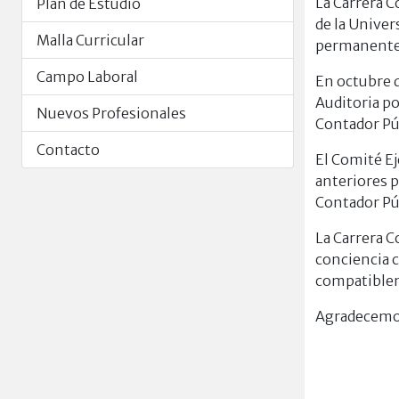
La Carrera C
Plan de Estudio
de la Unive
Malla Curricular
permanente
Campo Laboral
En octubre 
Auditoria po
Nuevos Profesionales
Contador Pú
Contacto
El Comité E
anteriores p
Contador Pú
La Carrera C
conciencia c
compatibleme
Agradecemos 