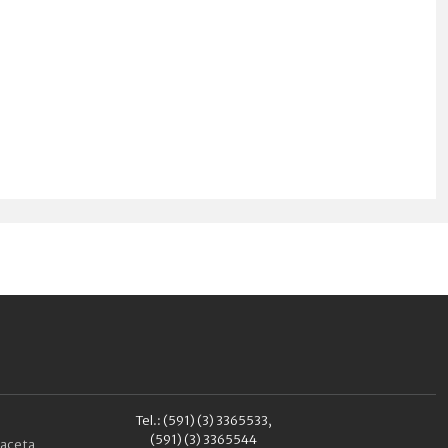
Tel.: (591) (3) 3365533,
(591) (3) 3365544
aceta