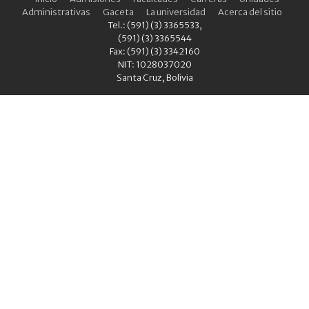
Administrativas
Gaceta
La universidad
Acerca del sitio
Tel.: (591) (3) 3365533,
(591) (3) 3365544
Fax: (591) (3) 3342160
NIT: 1028037020
Santa Cruz, Bolivia