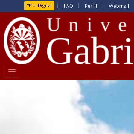
U-Digital
|
FAQ
|
Perfil
|
Webmail