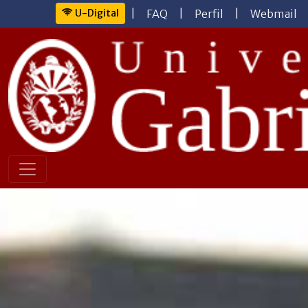
U-Digital
|
FAQ
|
Perfil
|
Webmail